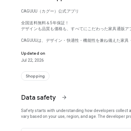
CAGUUU（カグー）公式アプリ
全国送料無料＆5年保証！
デザインも品質も価格も、すべてにこだわった家具通販ア
CAGUUUは、デザイン・快適性・機能性を兼ね備えた家
3,000点以上の高品質家具を低価格でお届け！北欧・韓
ソファ, テーブル, チェア, ベッドや北欧風、韓国インテリ
選。
Updated on
数十万円クラスの高級家具と同等品質の商品を、圧倒的な
Jul 22, 2026
さらに、無料インテリアコーディネートやオーダーソファ
搬入・組立サービス、120日間マットレス無料体験など、
Shopping
理想の暮らしをトータルでサポート。
全国に実店舗を展開し、展示会・ポップアップも開催して
Data safety
arrow_forward
〈基本機能〉
■ 最新のセール・イベント・新商品情報をプッシュ通知で
■ 注文履歴や配送状況を簡単チェック
Safety starts with understanding how developers collect a
■ 購入でポイントが貯まり、次回のお買い物で利用可能
vary based on your use, region, and age. The developer pr
■ お気に入り登録で気になる家具をまとめて管理