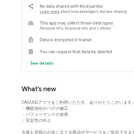
〈こんな方におすすめ〉
No data shared with third parties
■ 新生活や引っ越しを予定している方
Learn more
about how developers declare sharing
■ 北欧・韓国・ナチュラルモダンスタイルが好きな方
■ 高品質な家具をお得に手に入れたい方
This app may collect these data types
■ ソファ・ベッド・収納家具などをまとめて探したい方
Personal info, Financial info and 3 others
■ ひとり暮らし、カップル、ファミリー層まで幅広く対応
Data is encrypted in transit
〈CAGUUUが選ばれる理由〉
■ 全国送料無料（※一部地域除く）
You can request that data be deleted
■ 5年間品質保証で安心
■ 24時間365日カスタマーサポート
See details
■ 無料インテリアコーディネートやオーダーメイドソファ
■ 店舗で実際に体験可能
〈取り扱いアイテム〉
What’s new
CAGUUUでは、暮らしを彩るインテリア・家具を幅広くご
【家具】ソファ / ベッド / テーブル / テレビ台 / 収納家具 /
CAGUUUアプリをご利用いただき、ありがとうございま
【ファブリック】ラグ / カーテン / クッション / 布団カバ
・機能強化やバグの修正
【キッズ家具】学習机 / 子供ベッド / 収納
・パフォーマンスの改善
【ガーデン家具】ガーデンチェア / テーブル / 日よけ
・安定性の向上
【雑貨】食器 / ルームウェア / モビール / 季節デコレーシ
今後も皆様のお役に立てる商品やサービスをご提供できま