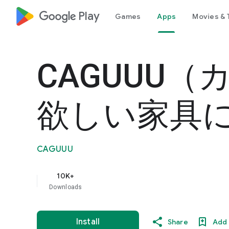
google_logo Play
Games
Apps
Movies & 
CAGUUU（
欲しい家具
CAGUUU
10K+
Downloads
Install
Share
Add 