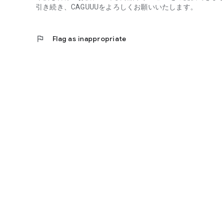
〈インテリアスタイル〉
引き続き、CAGUUUをよろしくお願いいたします。
シンプル / ナチュラル / 北欧 / モダン / 韓国インテリア
ザインがきっと見つかります。さらにプロによるインテリ
flag
Flag as inappropriate
CAGUUUで、あなただけの空間づくりをもっと手軽に。
今すぐ無料ダウンロードして、おしゃれな暮らしをはじめ