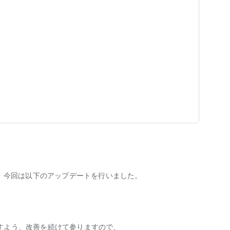
サービス
用意。
 ダイニング / デスク / チェア / 照明 / ペット家具
す。今回は以下のアップデートを行いました。
ー
ョン
すよう、改善を続けて参りますので、