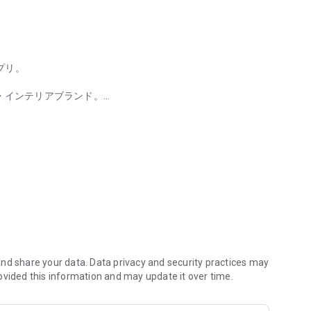
プリ。
具・インテリアブランド。
国・ナチュラルなど多彩なスタイル。送料無料・安心決済・5年品質保証
ア、ナチュラル、モダンなど、3,000点以上の高品質家具を厳
低価格でお届けします。
、
います。
お知らせ
nd share your data. Data privacy and security practices may
ovided this information and may update it over time.