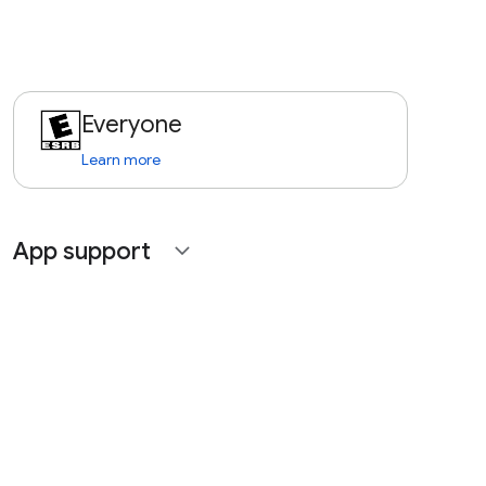
Everyone
Learn more
App support
expand_more